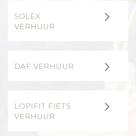


SOLEX
VERHUUR


DAF VERHUUR


LOPIFIT FIETS
VERHUUR